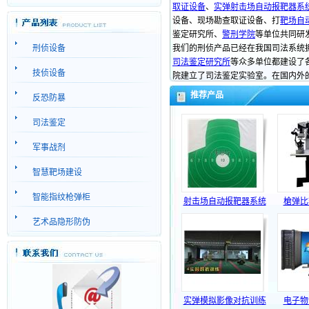
取证设备
、
实弹射击场自动报靶器系
设备、现场勘查取证设备、打
靶场自
鉴定研究所、
警刑学院
等单位共同研
刑侦设备
我们的刑侦产品已经在我国司法系统
司法鉴定研究所
等众多单位都建设了
技侦设备
院建立了司法鉴定实验室。在国内外
推荐产品
反恐防暴
司法鉴定
军事战剂
智慧靶场建设
智能指纹枪弹柜
射击场自动报靶器系统
槍弹比
艺术品隐形防伪
实弹模拟影像对抗训练
电子物