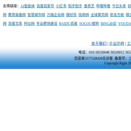
友情链接：
AI智能体
百度百家号
小红书
知乎知乎
爱奇艺
哔哩哔哩
今日头条
网
教育装备网
智慧城市网
万国企业网
搜好货
找商网
全球黄页网
射击方舱
顺
网
百度文库
阿仪网
专业靶场建设
BAIDU百度
SOGOU搜狗
BING必应
YOUD
关于我们
|
企业历程
|
工
电话：010-56526048 56526012 5
您是第3577528426位访客
备案号：
京
Copyright Right 2