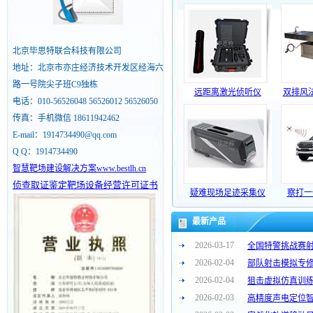
北京毕思特联合科技有限公司
地址：北京市亦庄经济技术开发区经海六
路一号院尖子班C9独栋
远距离激光侦听仪
双排风
电话：010-56526048 56526012 56526050
传真：手机微信 18611942462
E-mail：1914734490@qq.com
Q Q：1914734490
智慧靶场建设解决方案www.bestlh.cn
侦查取证鉴定靶场设备经营许可证书
疑难现场足迹采集仪
察打一
最新产品
2026-03-17
全国特警挑战赛
2026-02-04
部队射击模拟专
2026-02-04
狙击虚拟仿真训
2026-02-03
高精度声电定位