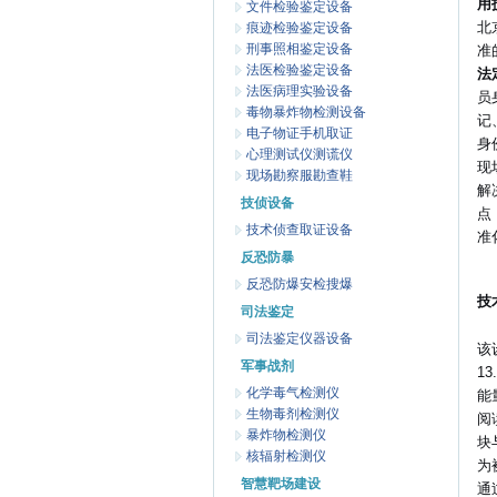
用
文件检验鉴定设备
北
痕迹检验鉴定设备
刑事照相鉴定设备
准
法医检验鉴定设备
法
法医病理实验设备
员
毒物暴炸物检测设备
记
电子物证手机取证
身
心理测试仪测谎仪
现
现场勘察服勘查鞋
解
技侦设备
点
技术侦查取证设备
准
反恐防暴
反恐防爆安检搜爆
技
司法鉴定
司法鉴定仪器设备
该
军事战剂
1
化学毒气检测仪
能
生物毒剂检测仪
阅
暴炸物检测仪
块
核辐射检测仪
为
智慧靶场建设
通