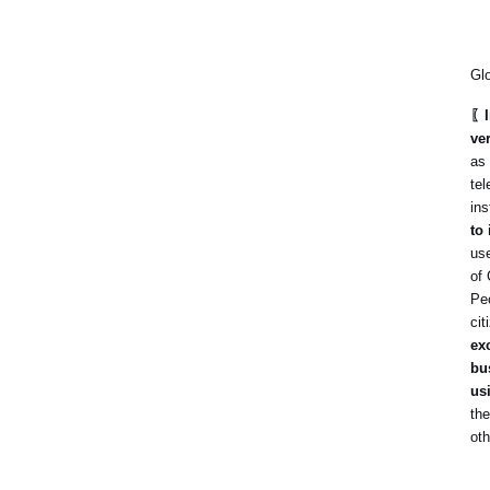
Gl
〖I
ve
as 
tel
ins
to
use
of 
Peo
cit
ex
bu
us
the
oth