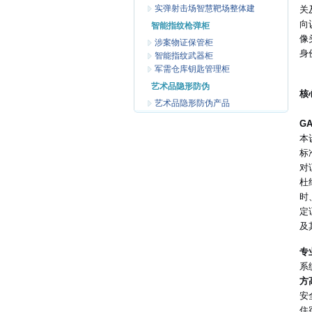
实弹射击场智慧靶场整体建
关
向
智能指纹枪弹柜
像
涉案物证保管柜
身
智能指纹武器柜
军需仓库钥匙管理柜
艺术品隐形防伪
核
艺术品隐形防伪产品
G
本
标
对
杜
时
定
及
专
系
方
安
住