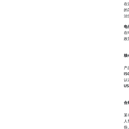
在
的
治
电
在
政
核
产
IS
认
US
合
某
人
份