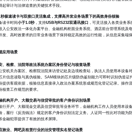
得起审计与法律追查的关键技术手段。
1秒极速读卡与双接口灵活集成，支撑高并发业务场景下的高效身份核验
备读卡时间
小于1.0秒
，支持
USB与RS232双通讯接口
，可灵活接入各类业务系
嵌入公安政法一体化办案平台、金融机构柜面业务系统、酒店前台管理系统及
并发、高时效要求的日常业务场景下保持稳定高效的运行性能，从信息采集端
规应用场景
安、检察、法院等政法系统办案区身份登记与核查场景
公安机关办案区、检察院法院来访登记处及边境检查站，执法人员使用本设备
芯片信息读取与真伪核验。SAM模块的芯片级防伪鉴别能力可即时识别伪造证
份提供客观依据，核验信息直接录入政法办案系统形成规范化登记记录。操作
份核查工作规范的要求。
融机构开户、大额交易与信贷审批的客户身份识别场景
银行开户、大额现金交易及信贷审批等业务环节，金融机构工作人员使用本设
验，履行《反洗钱法》规定的客户身份识别法定义务。人证同一性比对功能为
等金融犯罪提供了有效的技术屏障。
店旅业、网吧及租赁行业的治安管理实名登记场景