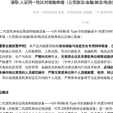
读取·人证同一性比对核验终端（公安政法/金融/旅业/电
作者：毕思特科技 来源：毕思特科技 浏览数：774 发布时间：2026/
17.6K
二代居民身份证阅读和核验设备——GA 450标准·Type B非接触读卡·内置S
终端（公安政法/金融/旅业/电信实名制身份认证核心装备）
重要合规前置声明〗
本产品为国家管制类
身份核验与信息安全专用特种装备
，
的各级公安机关、人民检察院、人民法院、司法行政机关、金融机构、电信运
定向研发、生产与供应，
严禁向任何个人、无资质企业及非授权单位销售或提
严格遵守《中华人民共和国居民身份证法》《中华人民共和国个人信息保护法
民身份信息管理、治安管理、金融安全的相关法律法规与行业技术标准，
必须
务操作岗位资质的人员规范操作
，
严禁无资质单位和个人违规购置、使用、转
、导出或泄露居民身份证芯片内的个人信息，严禁将本设备用于法定身份核验
品概述
二代居民身份证阅读和核验设备——GA 450标准·Type B非接触读卡·内置SA
终端（亦称第二代居民身份证阅读器、ICR-100系列身份证核验设备）是一款