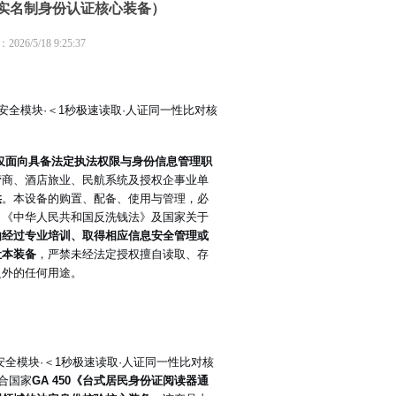
信实名制身份认证核心装备）
5/18 9:25:37
AM安全模块·＜1秒极速读取·人证同一性比对核
仅面向具备法定执法权限与身份信息管理职
营商、酒店旅业、民航系统及授权企事业单
供
。本设备的购置、配备、使用与管理，必
》《中华人民共和国反洗钱法》及国家关于
由经过专业培训、取得相应信息安全管理或
让本装备
，严禁未经法定授权擅自读取、存
之外的任何用途。
M安全模块·＜1秒极速读取·人证同一性比对核
符合国家
GA 450《台式居民身份证阅读器通