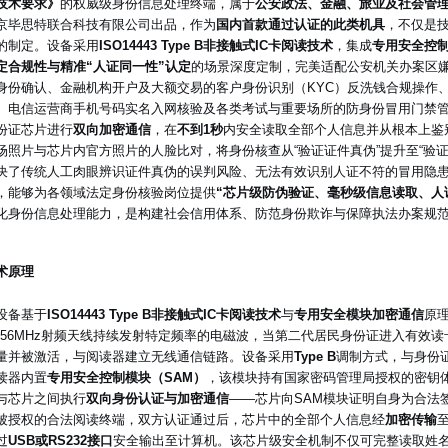
技术要求》
的权威级身份信息处理终端，属于
公安政法、金融、旅业及社会管
京毕思特联合科技有限公司出品，作为
国内首款通过认证的此类机具
，不仅是
的制定。设备采用
ISO14443 Type B非接触式IC卡阅读技术
，集成
专用安全控制
定合规性与精准“人证同一性”认定
的场景深度定制，完美适配公安机关办案区
身份确认、金融机构开户及大额交易的客户身份识别（KYC）反洗钱合规操作
、电信运营商手机号码实名入网核验及各类考试与重要场所的防身份冒用门禁
份证芯片进行
双向加密通信
，在
不到1秒
内安全读取全部个人信息并从根本上鉴
场照片与芯片内官方照片的人脸比对，将身份核查从“验证证件真伪”提升至“验
决了传统人工肉眼辨识证件真伪的误判风险、无法有效识别人证不符的冒用隐
，能够为各领域法定身份核验岗位提供
“芯片级防伪验证、毫秒级信息读取、人证
化身份信息处理能力，是构建社会信用体系、防范身份欺诈与保障执法办案规
术原理
设备基于
ISO14443 Type B非接触式IC卡阅读技术
与
专用安全模块加密通信
原
3.56MHz射频天线持续发射特定频率的电磁波，当第二代居民身份证进入有效
量并被激活，与阅读器建立无线通信链路。设备采用
Type B
调制方式，与身份
读器内置
专用安全控制模块（SAM）
，该模块持有国家密码管理局授权的密钥体
与芯片之间执行
双向身份认证与加密通信
——芯片向SAM模块证明自身为合法
被授权的合法阅读终端，双方认证通过后，芯片中的全部个人信息经
加密传输
过
USB或RS232接口
安全输出至计算机。该芯片级安全机制不仅可完整读取姓