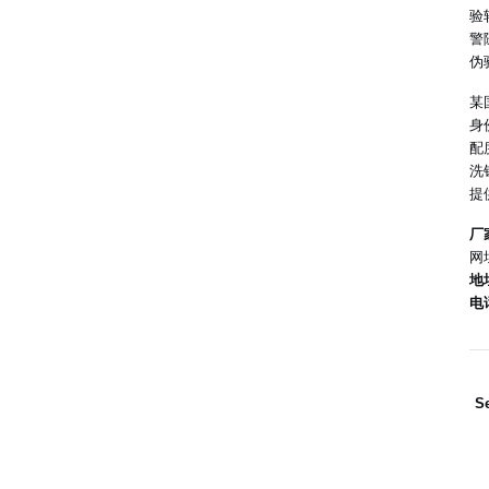
验
警
伪
某
身
配
洗
提
厂
网
地
电
Se