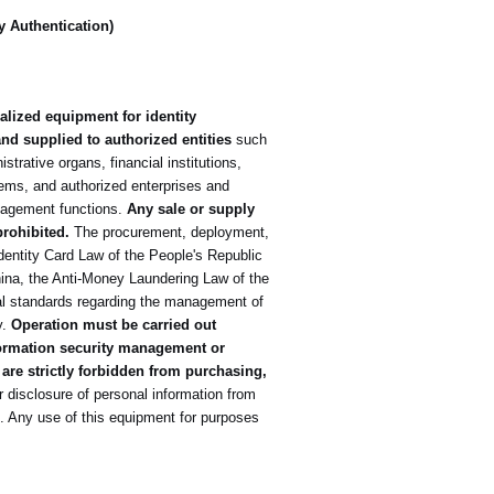
y Authentication)
alized equipment for identity
nd supplied to authorized entities
such
strative organs, financial institutions,
stems, and authorized enterprises and
anagement functions.
Any sale or supply
prohibited.
The procurement, deployment,
entity Card Law of the People's Republic
hina, the Anti-Money Laundering Law of the
ical standards regarding the management of
y.
Operation must be carried out
formation security management or
are strictly forbidden from purchasing,
r disclosure of personal information from
ted. Any use of this equipment for purposes