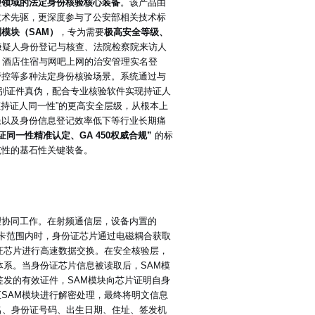
理领域的法定身份核验核心装备
。该产品由
技术先驱，更深度参与了公安部相关技术标
模块（SAM）
，专为需要
极高安全等级、
嫌疑人身份登记与核查、法院检察院来访人
、酒店住宿与网吧上网的治安管理实名登
管控等多种法定身份核验场景。系统通过与
别证件真伪，配合专业核验软件实现持证人
证持证人同一性”的更高安全层级，从根本上
患以及身份信息登记效率低下等行业长期痛
同一性精准认定、GA 450权威合规”
的标
范性的基石性关键装备。
理协同工作。在射频通信层，设备内置的
读卡范围内时，身份证芯片通过电磁耦合获取
证芯片进行高速数据交换。在安全核验层，
系。当身份证芯片信息被读取后，SAM模
签发的有效证件，SAM模块向芯片证明自身
至SAM模块进行解密处理，最终将明文信息
名、身份证号码、出生日期、住址、签发机