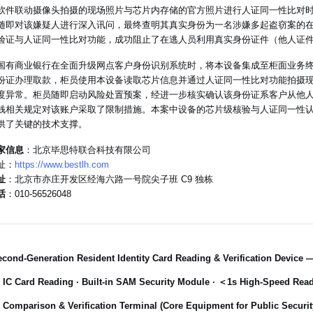
软件联动摄像头拍摄的现场照片与芯片内存储的官方照片进行人证同一性比对
随即对该嫌疑人进行深入讯问，最终查明其真实身份为一名涉嫌多起盗窃案的
验证与人证同一性比对功能，成功阻止了在逃人员利用真实身份证件（他人证
国有商业银行在全面升级网点客户身份识别系统时，将本设备集成至柜面业务
份证办理取款，柜员使用本设备读取芯片信息并通过人证同一性比对功能拍摄
度异常。柜员随即启动风险处置预案，经进一步核实确认该身份证系客户从他
钱相关规定对该账户采取了限制措施。本案中设备的芯片级核验与人证同一性
供了关键的技术支撑。
家信息
：北京毕思特联合科技有限公司
址：
https://www.bestlh.com
址
：北京市亦庄开发区经海六路一号院尖子班 C9 独栋
话
：010-56526048
cond-Generation Resident Identity Card Reading & Verification Device 
IC Card Reading · Built-in SAM Security Module · ＜1s High-Speed Readi
Comparison & Verification Terminal (Core Equipment for Public Security,