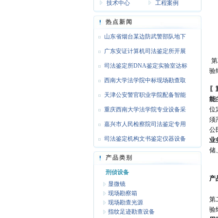
技术中心
工程案例
热点新闻
山东省烟台某边防武警部队地下
靶场
广东安证计算机司法鉴定所开展
第
文检
司法鉴定所DNA鉴定实验室达标
验
设备
西南大学法学院中标现场勘查取
〖
证设
天津公安警官职业学院配备智能
能
位
枪支
重庆西南大学法学院专业设备采
须
购
嘉兴市人民检察院司法鉴定专用
公
设备
司法鉴定机构文书鉴定仪器设备
业
储
达标
产品类别
刑侦设备
产
显微镜
现场勘察箱
第
现场勘查光源
验
指纹足迹勘查设备