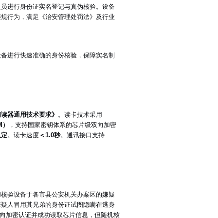
人员进行身份证实名登记与真伪核验。设备
违规行为，满足《治安管理处罚法》及行业
设备进行快速准确的身份核验，保障实名制
证阅读器通用技术要求》
。读卡技术采用
M）
，支持国家密钥体系的芯片级双向加密
认定
。读卡速度
＜1.0秒
。通讯接口支持
和核验设备于各市县公安机关办案区的嫌疑
嫌疑人冒用其兄弟的身份证试图隐瞒在逃身
双向加密认证并成功读取芯片信息，但随机核