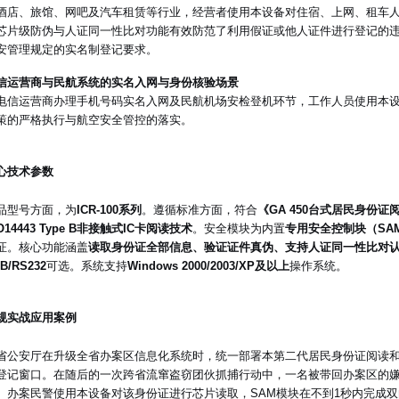
酒店、旅馆、网吧及汽车租赁等行业，经营者使用本设备对住宿、上网、租车
芯片级防伪与人证同一性比对功能有效防范了利用假证或他人证件进行登记的
安管理规定的实名制登记要求。
信运营商与民航系统的实名入网与身份核验场景
电信运营商办理手机号码实名入网及民航机场安检登机环节，工作人员使用本
策的严格执行与航空安全管控的落实。
心技术参数
品型号方面，为
ICR-100系列
。遵循标准方面，符合
《GA 450台式居民身份
O14443 Type B非接触式IC卡阅读技术
。安全模块为内置
专用安全控制块（SA
证。核心功能涵盖
读取身份证全部信息、验证证件真伪、支持人证同一性比对
B/RS232
可选。系统支持
Windows 2000/2003/XP及以上
操作系统。
规实战应用案例
省公安厅在升级全省办案区信息化系统时，统一部署本第二代居民身份证阅读
登记窗口。在随后的一次跨省流窜盗窃团伙抓捕行动中，一名被带回办案区的
。办案民警使用本设备对该身份证进行芯片读取，SAM模块在不到1秒内完成