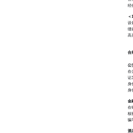
经
＜
设
缝
高
合
公
在
证
身
身
金
在
核
骗
酒