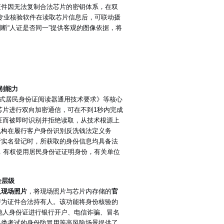
证件因无法复制合法芯片的密钥体系，在双
专业核验软件在读取芯片信息后，可联动摄
断“人证是否同一”提供客观的图像依据，将
鉴别能力
0台式居民身份证阅读器通用技术要求》等核心
芯片进行双向加密通信，可在不到1秒内完成
证而被即时识别并拒绝读取，从技术根源上
机构在履行客户身份识别反洗钱法定义务
行实名登记时，所获取的身份信息均具备法
，有权使用居民身份证证明身份，有关单位
全层级
人现场照片
，将现场照片与芯片内存储的
官
即为证件合法持有人。该功能将身份核验的
用他人身份证进行银行开户、电信诈骗、冒名
各类考试的身份防冒用等高风险场景提供了