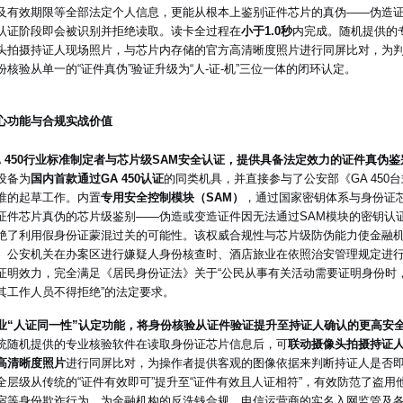
及有效期限等全部法定个人信息，更能从根本上鉴别证件芯片的真伪——伪造
认证阶段即会被识别并拒绝读取。读卡全过程在
小于1.0秒
内完成。随机提供的
头拍摄持证人现场照片，与芯片内存储的官方高清晰度照片进行同屏比对，为判
份核验从单一的“证件真伪”验证升级为“人-证-机”三位一体的闭环认定。
心功能与合规实战价值
A 450行业标准制定者与芯片级SAM安全认证，提供具备法定效力的证件真伪
设备为
国内首款通过GA 450认证
的同类机具，并直接参与了公安部《GA 45
准的起草工作。内置
专用安全控制模块（SAM）
，通过国家密钥体系与身份证
证件芯片真伪的芯片级鉴别——伪造或变造证件因无法通过SAM模块的密钥认
绝了利用假身份证蒙混过关的可能性。该权威合规性与芯片级防伪能力使金融
、公安机关在办案区进行嫌疑人身份核查时、酒店旅业在依照治安管理规定进
证明效力，完全满足《居民身份证法》关于“公民从事有关活动需要证明身份时
其工作人员不得拒绝”的法定要求。
业“人证同一性”认定功能，将身份核验从证件验证提升至持证人确认的更高安
统随机提供的专业核验软件在读取身份证芯片信息后，可
联动摄像头拍摄持证
高清晰度照片
进行同屏比对，为操作者提供客观的图像依据来判断持证人是否
全层级从传统的“证件有效即可”提升至“证件有效且人证相符”，有效防范了盗
宿等身份欺诈行为，为金融机构的反洗钱合规、电信运营商的实名入网监管及