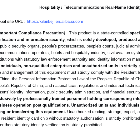
Hospitality / Telecommunications Real-Name Identit
obal site URL：
https://xilankeji.en.alibaba.com
mportant Compliance Precaution〗
This product is a state-controlled
speci
rification and information security
, which is
solely developed, produced a
public security organs, people's procuratorates, people's courts, judicial admini
ecommunications operators, hotels and hospitality industry, civil aviation sy
titutions with statutory law enforcement authority and identity information m
 individuals, non-qualified enterprises and unauthorized units is strictly 
 and management of this equipment must strictly comply with the Resident Id
China, the Personal Information Protection Law of the People's Republic of C
ple's Republic of China, and national laws, regulations and industrial techn
izens' identity information, public security administration, and financial securit
clusively by professionally trained personnel holding corresponding in
siness operation post qualifications.
Unauthorized units and individuals 
ing or transferring this equipment.
Unauthorized reading, storage, export, o
 resident identity card chip without statutory authorization is strictly prohibi
er than statutory identity verification is strictly prohibited.