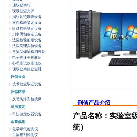
现场勘察箱
现场勘查光源
指纹足迹勘查设备
文件检验鉴定设备
痕迹检验鉴定设备
刑事照相鉴定设备
法医检验鉴定设备
法医病理实验设备
毒物暴炸物检测设备
电子物证手机取证
心理测试仪测谎仪
现场勘察服勘查鞋
技侦设备
技术侦查取证设备
反恐防暴
反恐防爆安检搜爆
刑侦产品介绍
司法鉴定
司法鉴定仪器设备
产品名称：实验室
军事战剂
统）
化学毒气检测仪
生物毒剂检测仪