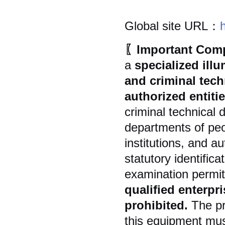
Global site URL：
〖Important Comp
a
specialized ill
and criminal tec
authorized entiti
criminal technical 
departments of peop
institutions, and au
statutory identifica
examination permi
qualified enterpri
prohibited.
The pr
this equipment must