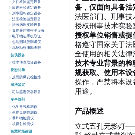
文件检验鉴定设备
备
，
仅面向具备法
痕迹检验鉴定设备
刑事照相鉴定设备
法医部门、刑事技
法医检验鉴定设备
授权刑事技术实验
法医病理实验设备
毒物暴炸物检测设备
授权单位销售或提
电子物证手机取证
心理测试仪测谎仪
格遵守国家关于法
现场勘察服勘查鞋
全使用的相关法律
技侦设备
技术专业背景的检
技术侦查取证设备
反恐防暴
规获取、使用本设
反恐防爆安检搜爆
操作，严禁将本设
司法鉴定
用途。
司法鉴定仪器设备
军事战剂
化学毒气检测仪
产品概述
生物毒剂检测仪
暴炸物检测仪
核辐射检测仪
立式五孔无影灯——6
智慧靶场建设