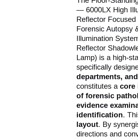
The Floor-Standin
— 6000LX High Illu
Reflector Focused
Forensic Autopsy 
Illumination System
Reflector Shadowl
Lamp) is a high-st
specifically design
departments, and 
constitutes a
core 
of forensic patho
evidence examinat
identification
. Th
layout
. By synergis
directions and conv