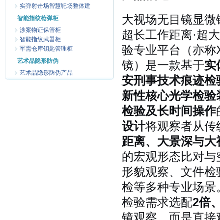
实弹射击场智慧靶场整体建
大视场无目镜显微镜
智能指纹枪弹柜
涉案物证保管柜
超长工作距离·超大
智能指纹武器柜
验专业平台（亦称
军需仓库钥匙管理柜
艺术品隐形防伪
镜）是一款基于
实
艺术品隐形防伪产品
安刑事技术痕迹检
新性核心光学检验
检验及长时间操作
设计
将观察者从传
距离、大景深与大
的宏观形态比对与
形貌观察、文件检
检等多种专业场景
检验需求选配
2倍
镜观察，而是直接