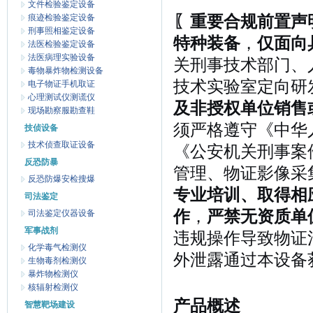
文件检验鉴定设备
痕迹检验鉴定设备
〖重要合规前置声
刑事照相鉴定设备
特种装备
，
仅面向
法医检验鉴定设备
法医病理实验设备
关刑事技术部门、
毒物暴炸物检测设备
技术实验室定向研
电子物证手机取证
心理测试仪测谎仪
及非授权单位销售
现场勘察服勘查鞋
须严格遵守《中华
技侦设备
技术侦查取证设备
《公安机关刑事案
反恐防暴
管理、物证影像采
反恐防爆安检搜爆
专业培训、取得相
司法鉴定
作
，
严禁无资质单
司法鉴定仪器设备
军事战剂
违规操作导致物证
化学毒气检测仪
外泄露通过本设备
生物毒剂检测仪
暴炸物检测仪
核辐射检测仪
产品概述
智慧靶场建设