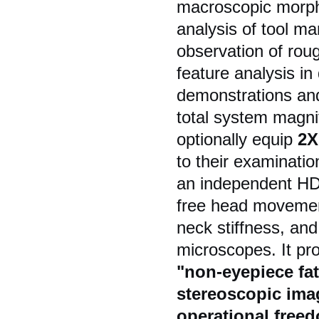
macroscopic morpho
analysis of tool ma
observation of rou
feature analysis i
demonstrations and
total system magni
optionally equip
2X
to their examinati
an independent HD 
free head movement
neck stiffness, and
microscopes. It pro
"non-eyepiece fat
stereoscopic ima
operational freed