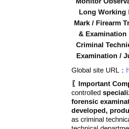
Monitor Observa
Long Working Di
Mark / Firearm 
& Examination 
Criminal Techni
Examination / J
Global site URL：
〖Important Comp
controlled
special
forensic examinat
developed, produ
as criminal technic
technical departmen