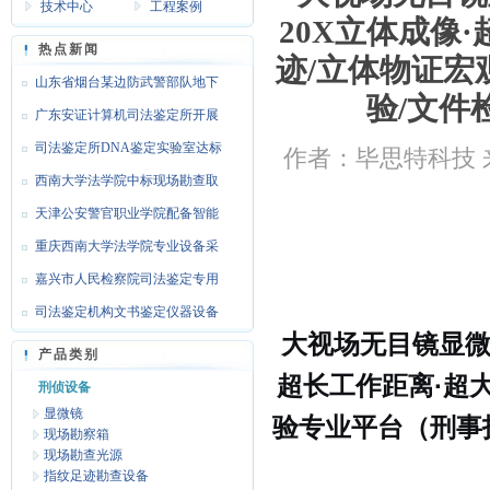
技术中心
工程案例
20X立体成像
热点新闻
迹/立体物证
山东省烟台某边防武警部队地下
验/文件
靶场
广东安证计算机司法鉴定所开展
文检
司法鉴定所DNA鉴定实验室达标
作者：毕思特科技 来
设备
西南大学法学院中标现场勘查取
证设
天津公安警官职业学院配备智能
枪支
重庆西南大学法学院专业设备采
购
嘉兴市人民检察院司法鉴定专用
设备
司法鉴定机构文书鉴定仪器设备
大视场无目镜显微镜
达标
产品类别
超长工作距离·超
刑侦设备
显微镜
验专业平台（刑事
现场勘察箱
现场勘查光源
指纹足迹勘查设备