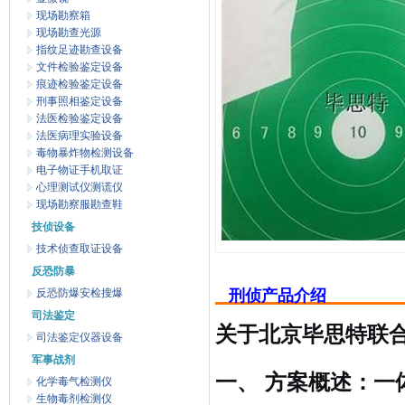
现场勘察箱
现场勘查光源
指纹足迹勘查设备
文件检验鉴定设备
痕迹检验鉴定设备
刑事照相鉴定设备
法医检验鉴定设备
法医病理实验设备
毒物暴炸物检测设备
电子物证手机取证
心理测试仪测谎仪
现场勘察服勘查鞋
技侦设备
技术侦查取证设备
反恐防暴
反恐防爆安检搜爆
刑侦产品介绍
司法鉴定
关于北京毕思特联
司法鉴定仪器设备
军事战剂
一、 方案概述：一
化学毒气检测仪
生物毒剂检测仪