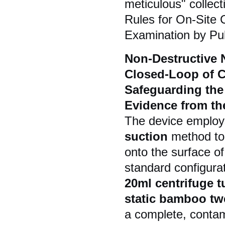
meticulous" collect
Rules for On-Site 
Examination by Pub
Non-Destructive 
Closed-Loop of 
Safeguarding the
Evidence from th
The device employ
suction
method to e
onto the surface o
standard configura
20ml centrifuge t
static bamboo twe
a complete, contam