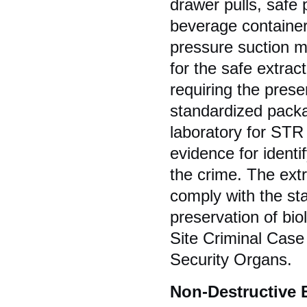
drawer pulls, safe 
beverage container
pressure suction me
for the safe extrac
requiring the prese
standardized packa
laboratory for STR 
evidence for identi
the crime. The ext
comply with the st
preservation of bio
Site Criminal Case
Security Organs.
Non-Destructive B