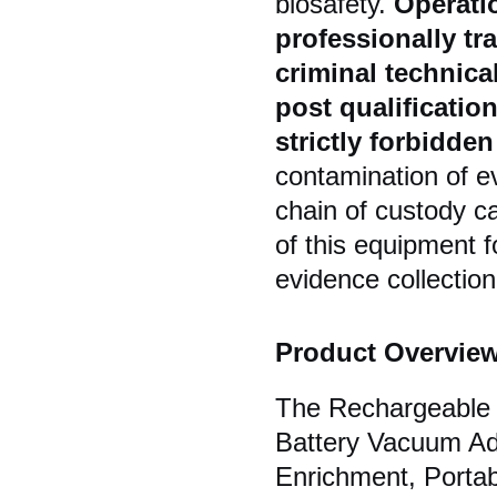
biosafety.
Operati
professionally t
criminal technica
post qualification
strictly forbidde
contamination of e
chain of custody c
of this equipment f
evidence collection,
Product Overvie
The Rechargeable E
Battery Vacuum Ad
Enrichment, Portab