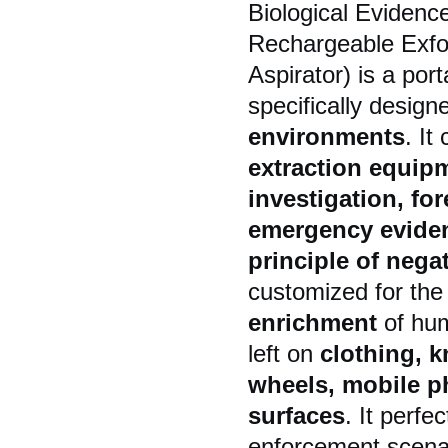
Biological Evidence
Rechargeable Exfoli
Aspirator) is a por
specifically design
environments
. It
extraction equipme
investigation, fo
emergency eviden
principle of nega
customized for th
enrichment
of huma
left on
clothing, k
wheels, mobile ph
surfaces
. It perfe
enforcement scenar