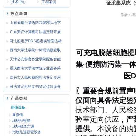
技术中心
工程案例
证采集系统（
热点新闻
作者：毕思
山东省烟台某边防武警部队地下
靶场
广东安证计算机司法鉴定所开展
文检
司法鉴定所DNA鉴定实验室达标
设备
西南大学法学院中标现场勘查取
可充电脱落细胞提
证设
天津公安警官职业学院配备智能
集·便携防污染一
枪支
重庆西南大学法学院专业设备采
医
购
嘉兴市人民检察院司法鉴定专用
设备
司法鉴定机构文书鉴定仪器设备
〖重要合规前置声
达标
产品类别
仅面向具备法定鉴
刑侦设备
技术部门、人民检
显微镜
验室定向供应，
严
现场勘察箱
现场勘查光源
提供
。本设备的购
指纹足迹勘查设备