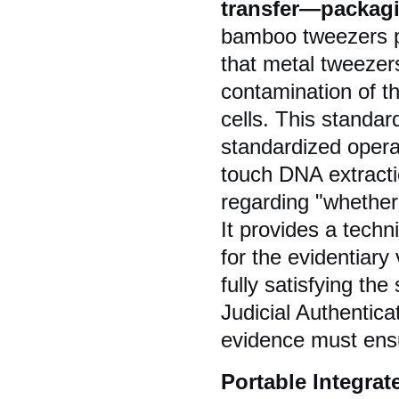
transfer—packag
bamboo tweezers pr
that metal tweezer
contamination of t
cells. This standa
standardized opera
touch DNA extracti
regarding "whethe
It provides a techn
for the evidentiary
fully satisfying th
Judicial Authentica
evidence must ensu
Portable Integrat