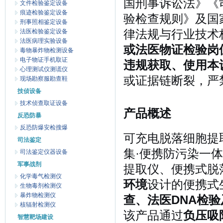
国刑事诉讼法》《
文件检验鉴定设备
痕迹检验鉴定设备
验检查规则》及国
刑事照相鉴定设备
法医检验鉴定设备
律法规与行业技术
法医病理实验设备
或法医物证检验岗
毒物暴炸物检测设备
电子物证手机取证
违规获取、使用本
心理测试仪测谎仪
或证据链断裂，严
现场勘察服勘查鞋
技侦设备
技术侦查取证设备
产品概述
反恐防暴
反恐防爆安检搜爆
可充电脱落细胞提
司法鉴定
集·便携防污染一
司法鉴定仪器设备
军事战剂
提取仪、便携式脱
化学毒气检测仪
环境
设计的便携式
生物毒剂检测仪
暴炸物检测仪
查、法医DNA检
核辐射检测仪
该产品通过
负压吸
智慧靶场建设