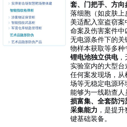
套、门把手、方向
实弹射击场智慧靶场整体建
智能指纹枪弹柜
落细胞（如皮肤上
涉案物证保管柜
美适配入室盗窃案
智能指纹武器柜
军需仓库钥匙管理柜
命案及伤害案件中
艺术品隐形防伪
无电源条件下的关
艺术品隐形防伪产品
物样本获取等多种
锂电池独立供电
，
实验室内的大型台
任何案发现场，从
场等无稳定电源环
能够为一线勘查人
损富集、全套防污
采集能力
，是提升
键基础装备。