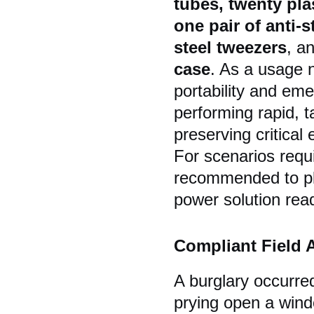
tubes, twenty pl
one pair of anti-
steel tweezers
, a
case
. As a usage n
portability and eme
performing rapid, t
preserving critical
For scenarios requi
recommended to pl
power solution rea
Compliant Field 
A burglary occurred
prying open a wind