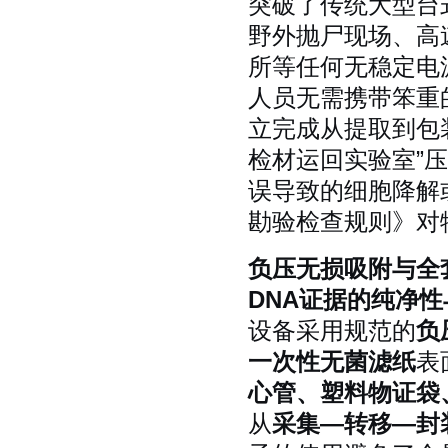
突破了传统大型台
野外抛尸现场、高
所等任何无稳定电
人员无需携带笨重
立完成从提取到包
检材运回实验室”
误导致的细胞降解
勘验检查规则》对
负压无损吸附与全
DNA证据的纯净
设备采用规范的
负
一次性无菌滤纸
表
心管、塑料物证袋
从
采集—转移—封