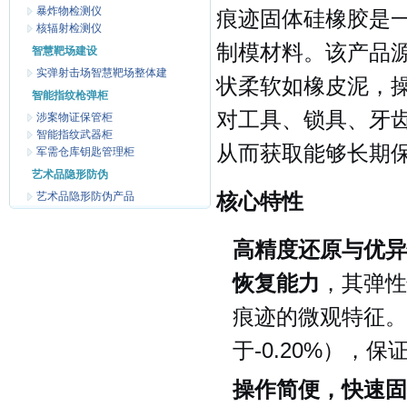
暴炸物检测仪
痕迹固体硅橡胶是
核辐射检测仪
制模材料。该产品
智慧靶场建设
实弹射击场智慧靶场整体建
状柔软如橡皮泥，
智能指纹枪弹柜
对工具、锁具、牙
涉案物证保管柜
智能指纹武器柜
从而获取能够长期
军需仓库钥匙管理柜
艺术品隐形防伪
艺术品隐形防伪产品
核心特性
高精度还原与优异
恢复能力
，其弹性
痕迹的微观特征。
于-0.20%）
操作简便，快速固