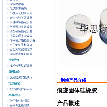
现场勘察箱
现场勘查光源
指纹足迹勘查设备
文件检验鉴定设备
痕迹检验鉴定设备
刑事照相鉴定设备
法医检验鉴定设备
法医病理实验设备
毒物暴炸物检测设备
电子物证手机取证
心理测试仪测谎仪
现场勘察服勘查鞋
技侦设备
技术侦查取证设备
反恐防暴
反恐防爆安检搜爆
刑侦产品介绍
司法鉴定
司法鉴定仪器设备
痕迹固体硅橡胶
军事战剂
化学毒气检测仪
产品概述
生物毒剂检测仪