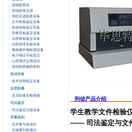
现场勘察箱
现场勘查光源
指纹足迹勘查设备
文件检验鉴定设备
痕迹检验鉴定设备
刑事照相鉴定设备
法医检验鉴定设备
法医病理实验设备
毒物暴炸物检测设备
电子物证手机取证
心理测试仪测谎仪
现场勘察服勘查鞋
技侦设备
技术侦查取证设备
反恐防暴
反恐防爆安检搜爆
刑侦产品介绍
司法鉴定
司法鉴定仪器设备
学生教学文件检验
军事战剂
—— 司法鉴定与文
化学毒气检测仪
生物毒剂检测仪