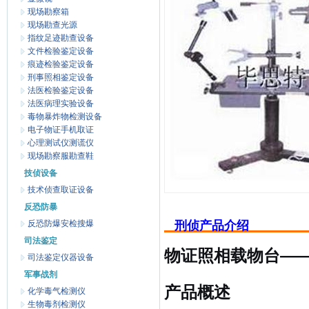
现场勘察箱
现场勘查光源
指纹足迹勘查设备
文件检验鉴定设备
痕迹检验鉴定设备
刑事照相鉴定设备
法医检验鉴定设备
法医病理实验设备
毒物暴炸物检测设备
电子物证手机取证
心理测试仪测谎仪
现场勘察服勘查鞋
技侦设备
技术侦查取证设备
反恐防暴
反恐防爆安检搜爆
刑侦产品介绍
司法鉴定
物证照相载物台
—
司法鉴定仪器设备
军事战剂
产品概述
化学毒气检测仪
生物毒剂检测仪