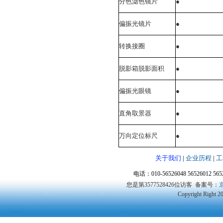
分色滤色镜片
●
偏振光镜片
●
转换接圈
●
脱影箱脱影面积
●
偏振光眼镜
●
直角取景器
●
万向定位标尺
●
关于我们
|
企业历程
|
工
电话：010-56526048 56526012 5
您是第3577528426位访客
备案号：
京
Copyright Right 2