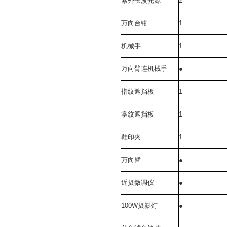
紫外长波光源
2
万向台钳
1
机械手
1
万向臂连机械手
●
指纹遮挡板
1
掌纹遮挡板
1
鞋印夹
1
万向臂
●
近摄微调仪
●
100W
摄影灯
●