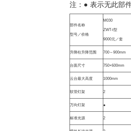
注：
●
表示无此部
M030
部件名称
ZWT-
Ⅰ型
型号／价格
9000
元／套
升降柱升降范围
700
～
900mm
台面尺寸
750×600mm
云台最大高度
1000mm
软管灯架
2
万向灯架
●
标准光源
2