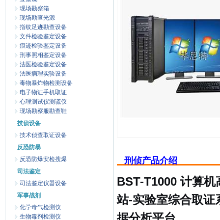
现场勘察箱
现场勘查光源
指纹足迹勘查设备
文件检验鉴定设备
痕迹检验鉴定设备
刑事照相鉴定设备
法医检验鉴定设备
法医病理实验设备
毒物暴炸物检测设备
电子物证手机取证
心理测试仪测谎仪
现场勘察服勘查鞋
技侦设备
技术侦查取证设备
反恐防暴
反恐防爆安检搜爆
刑侦产品介绍
司法鉴定
BST-T1000 
司法鉴定仪器设备
军事战剂
站-实验室综合取
化学毒气检测仪
据分析平台
生物毒剂检测仪