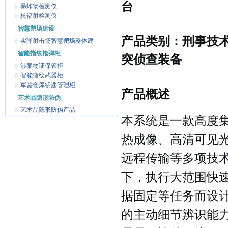
台
暴炸物检测仪
核辐射检测仪
智慧靶场建设
产品类别：刑事技术侦
实弹射击场智慧靶场整体建
智能指纹枪弹柜
突侦查装备
涉案物证保管柜
智能指纹武器柜
军需仓库钥匙管理柜
产品概述
艺术品隐形防伪
艺术品隐形防伪产品
本系统是一款高度
热成像、高清可见
远程传输等多项技
下，执行大范围快
据固定等任务而设
的主动细节辨识能