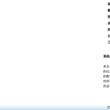
系统
本全
的比
的数
对科
所必
您