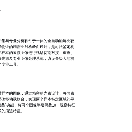
台
采集与专业分析软件于一体的全自动触屏比较
量物证的精密比对检验而设计，是司法鉴定机
立样本的显微图像进行视场切割对接、重叠、
段光源及专业图像处理系统，该设备极大地提
的专业工具。
对样本的图像，通过精密的光路设计，将两路
精确移动载物台，实现两个样本特定区域的寻
重叠”功能，将两个图像半透明叠加，观察特征
成的痕迹特征。