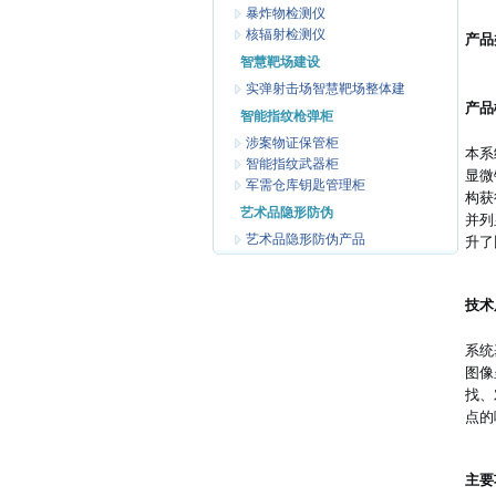
暴炸物检测仪
核辐射检测仪
产品
智慧靶场建设
实弹射击场智慧靶场整体建
产品
智能指纹枪弹柜
涉案物证保管柜
本系
智能指纹武器柜
显微
军需仓库钥匙管理柜
构获
艺术品隐形防伪
并列
艺术品隐形防伪产品
升了
技术
系统
图像
找、
点的
主要