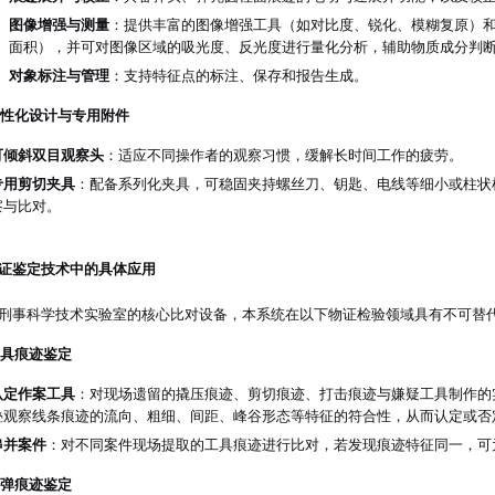
图像增强与测量
：提供丰富的图像增强工具（如对比度、锐化、模糊复原）
面积），并可对图像区域的吸光度、反光度进行量化分析，辅助物质成分判
对象标注与管理
：支持特征点的标注、保存和报告生成。
 人性化设计与专用附件
可倾斜双目观察头
：适应不同操作者的观察习惯，缓解长时间工作的疲劳。
专用剪切夹具
：配备系列化夹具，可稳固夹持螺丝刀、钥匙、电线等细小或柱状
察与比对。
证鉴定技术中的具体应用
刑事科学技术实验室的核心比对设备，本系统在以下物证检验领域具有不可替
 工具痕迹鉴定
认定作案工具
：对现场遗留的撬压痕迹、剪切痕迹、打击痕迹与嫌疑工具制作的
叠观察线条痕迹的流向、粗细、间距、峰谷形态等特征的符合性，从而认定或否
串并案件
：对不同案件现场提取的工具痕迹进行比对，若发现痕迹特征同一，可
 枪弹痕迹鉴定