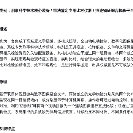
类别：刑事科学技术核心装备 / 司法鉴定专用比对仪器 / 痕迹物证综合检验平
概述
统为一套集成了高精度光学显微、多模式照明、全自动电动控制、数字化图像
镜。系统专为刑事科学技术领域，特别是工具痕迹、枪弹痕迹、文件印文等微
得相关检验资质的关键配置设备。其核心功能在于通过同一组目镜，将两个独
显示，实现宏观与微观特征的直接、实时比对。结合强大的电动载物台、多波
比对检验的精准度、效率和客观性，是进行科学鉴定、出具权威意见不可或缺
原理
基于双目体视显微与数字图像融合技术。两路独立的光学物镜分别采集两个比
呈现在同一目镜视场内，或分别显示于计算机屏幕。操作者可通过电动控制，
对准。利用“切割线”可将两个视场拼接为一个连续图像进行直接比较；或通过“
吻合度。系统集成的多波段光源与偏振装置，能够凸显不同材质、不同条件形
功能特点