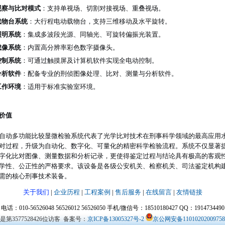
观察与比对模式
：支持单视场、切割对接视场、重叠视场。
载物台系统
：大行程电动载物台，支持三维移动及水平旋转。
照明系统
：集成多波段光源、同轴光、可旋转偏振光装置。
成像系统
：内置高分辨率彩色数字摄像头。
控制系统
：可通过触摸屏及计算机软件实现全电动控制。
分析软件
：配备专业的刑侦图像处理、比对、测量与分析软件。
工作环境
：适用于标准实验室环境。
价值
自动多功能比较显微检验系统代表了光学比对技术在刑事科学领域的最高应用
对过程，升级为自动化、数字化、可量化的精密科学检验流程。系统不仅显著
字化比对图像、测量数据和分析记录，更使得鉴定过程与结论具有极高的客观
学性、公正性的严格要求。该设备是各级公安机关、检察机关、司法鉴定机构
需的核心刑事技术装备。
关于我们
|
企业历程
|
工程案例
|
售后服务
|
在线留言
|
友情链接
电话：010-56526048 56526012 56526050 手机/微信号：18510180427 QQ：1914734490
是第3577528426位访客
备案号：
京ICP备13005327号-2
京公网安备1101020200975