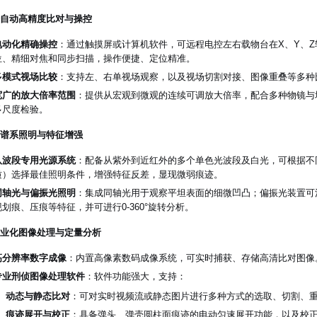
 全自动高精度比对与操控
电动化精确操控
：通过触摸屏或计算机软件，可远程电控左右载物台在X、Y、
位、精细对焦和同步扫描，操作便捷、定位精准。
多模式视场比较
：支持左、右单视场观察，以及视场切割对接、图像重叠等多种
宽广的放大倍率范围
：提供从宏观到微观的连续可调放大倍率，配合多种物镜与
多尺度检验。
 多谱系照明与特征增强
八波段专用光源系统
：配备从紫外到近红外的多个单色光波段及白光，可根据不
质）选择最佳照明条件，增强特征反差，显现微弱痕迹。
同轴光与偏振光照明
：集成同轴光用于观察平坦表面的细微凹凸；偏振光装置可
现划痕、压痕等特征，并可进行0-360°旋转分析。
 专业化图像处理与定量分析
高分辨率数字成像
：内置高像素数码成像系统，可实时捕获、存储高清比对图像
专业刑侦图像处理软件
：软件功能强大，支持：
动态与静态比对
：可对实时视频流或静态图片进行多种方式的选取、切割、
痕迹展开与校正
：具备弹头、弹壳圆柱面痕迹的电动匀速展开功能，以及校