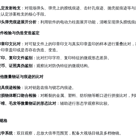
认定发射枪支
：对现场弹头、弹壳上的膛线痕迹、击针孔痕迹、抛壳挺痕迹等与
是认定涉案枪支的核心手段。
弹头弹壳痕迹展开分析
：利用软件的电动力柱面展开功能，清晰呈现弹头膛线痕
 文件检验与伪造变造鉴定
印章印文比对
：对可疑文件上的印章印文与真实印章盖印的样本进行重叠比对，
一印章盖印或是否存在伪造、变造。
打印、复印文件鉴别
：比对打印字符、复印特征的微观形态差异。
货币、证照真伪鉴别
：观察比对防伪特征的微观结构。
 其他微量物证与痕迹的比对
锁具痕迹检验
：比对钥匙齿痕与锁芯内痕迹。
破损物体断口吻合检验
：对断裂的金属、塑料、纺织物等断口进行拼接比对，判
纤维、毛发等微量物证的形态比对
：辅助进行形态学观察和比较。
规格
光学系统
：双目观察，总放大倍率范围宽，配备大视场目镜及多档物镜。