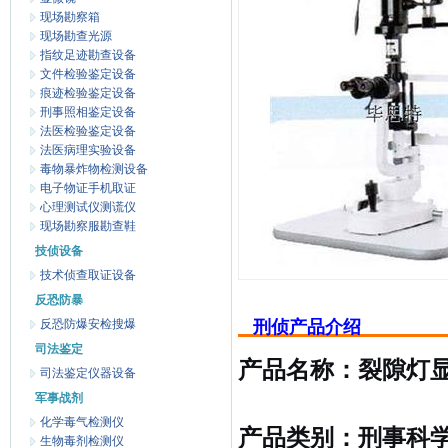
现场勘察箱
现场勘查光源
指纹足迹勘查设备
文件检验鉴定设备
痕迹检验鉴定设备
刑事照相鉴定设备
法医检验鉴定设备
法医病理实验设备
毒物暴炸物检测设备
电子物证手机取证
心理测试仪测谎仪
现场勘察服勘查鞋
技侦设备
技术侦查取证设备
反恐防暴
反恐防爆安检搜爆
刑侦产品介绍
司法鉴定
产品名称：裂隙灯
司法鉴定仪器设备
军事战剂
化学毒气检测仪
产品类别：刑事科学
生物毒剂检测仪