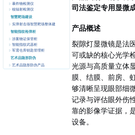
暴炸物检测仪
司法鉴定专用显微
核辐射检测仪
智慧靶场建设
实弹射击场智慧靶场整体建
产品概述
智能指纹枪弹柜
涉案物证保管柜
裂隙灯显微镜是法
智能指纹武器柜
军需仓库钥匙管理柜
可或缺的核心光学
艺术品隐形防伪
光源与高质量立体
艺术品隐形防伪产品
膜、结膜、前房、
够清晰呈现眼部细
记录与评估眼外伤
靠的影像学证据，
设备。