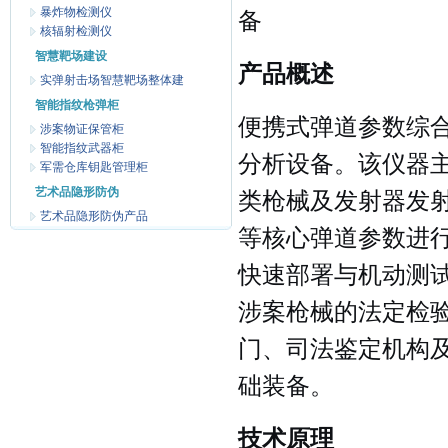
暴炸物检测仪
备
核辐射检测仪
智慧靶场建设
产品概述
实弹射击场智慧靶场整体建
智能指纹枪弹柜
便携式弹道参数综
涉案物证保管柜
智能指纹武器柜
分析设备。该仪器
军需仓库钥匙管理柜
艺术品隐形防伪
类枪械及发射器发
艺术品隐形防伪产品
等核心弹道参数进
快速部署与机动测
涉案枪械的法定检
门、司法鉴定机构
础装备。
技术原理