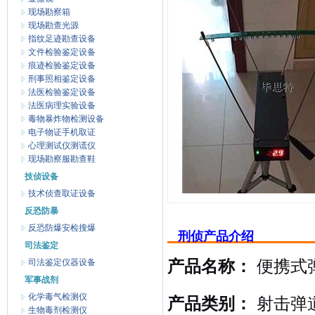
现场勘察箱
现场勘查光源
指纹足迹勘查设备
文件检验鉴定设备
痕迹检验鉴定设备
刑事照相鉴定设备
法医检验鉴定设备
法医病理实验设备
毒物暴炸物检测设备
电子物证手机取证
心理测试仪测谎仪
现场勘察服勘查鞋
技侦设备
技术侦查取证设备
反恐防暴
反恐防爆安检搜爆
刑侦产品介绍
司法鉴定
司法鉴定仪器设备
产品名称：
便携式
军事战剂
化学毒气检测仪
产品类别：
射击弹道
生物毒剂检测仪