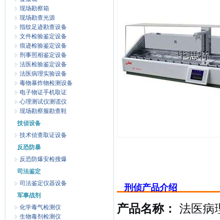
现场勘察箱
现场勘查光源
指纹足迹勘查设备
文件检验鉴定设备
痕迹检验鉴定设备
刑事照相鉴定设备
法医检验鉴定设备
法医病理实验设备
毒物暴炸物检测设备
电子物证手机取证
心理测试仪测谎仪
现场勘察服勘查鞋
技侦设备
技术侦查取证设备
反恐防暴
反恐防爆安检搜爆
司法鉴定
司法鉴定仪器设备
刑侦产品介绍
军事战剂
产品名称：
法医病
化学毒气检测仪
生物毒剂检测仪