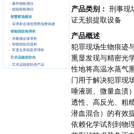
暴炸物检测仪
产品类别：
刑事现场
核辐射检测仪
智慧靶场建设
证无损提取设备
实弹射击场智慧靶场整体建
智能指纹枪弹柜
产品概述
涉案物证保管柜
智能指纹武器柜
犯罪现场生物痕迹
军需仓库钥匙管理柜
熏显发现与精密光
艺术品隐形防伪
艺术品隐形防伪产品
性地将高温水蒸气
门用于解决犯罪现
唾液斑、微量血渍
透性、高反光、粗
潜血混合）的有效
依赖化学试剂到物