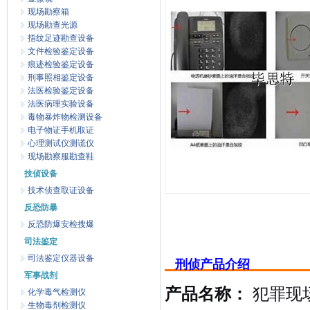
现场勘察箱
现场勘查光源
指纹足迹勘查设备
文件检验鉴定设备
痕迹检验鉴定设备
刑事照相鉴定设备
法医检验鉴定设备
法医病理实验设备
毒物暴炸物检测设备
电子物证手机取证
心理测试仪测谎仪
现场勘察服勘查鞋
技侦设备
技术侦查取证设备
反恐防暴
反恐防爆安检搜爆
司法鉴定
司法鉴定仪器设备
刑侦产品介绍
军事战剂
产品名称：
犯罪现
化学毒气检测仪
生物毒剂检测仪