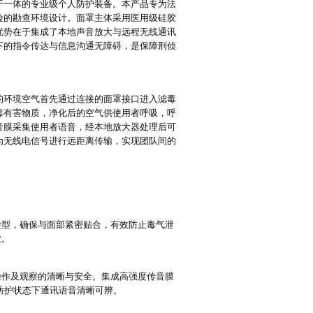
于一体的专业级个人防护装备。本产品专为法
险的勘查环境设计。面罩主体采用医用级硅胶
优势在于集成了本地声音放大与远程无线通讯
下的指令传达与信息沟通无障碍，是保障刑侦
的环境空气首先通过连接的面罩接口进入滤毒
毒有害物质，净化后的空气供使用者呼吸，呼
音膜采集使用者语音，经本地放大器处理后可
为无线电信号进行远距离传输，实现团队间的
脸型，确保与面部紧密贴合，有效防止毒气泄
业。
操作及观察的清晰与安全。集成高强度传音膜
防护状态下通讯语音清晰可辨。