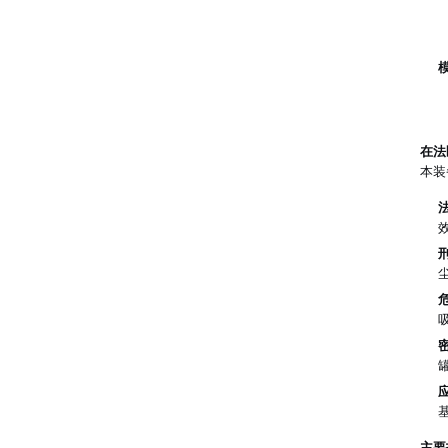
在法
本装
主要