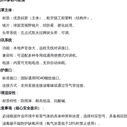
面罩主体
：
材质：优质硅胶（主体），航空级工程塑料（结构件）。
镜片：球面宽视野镜片，经防雾、硬化处理。
头带系统：五点式凯夫拉网状头带，可调。
通讯系统
：
功能：本地声音放大，远程无线对讲接口。
兼容性：可适配多种专用或通用便携式对讲机。
电源：内置可充电电池，支持自动休眠。
防护接口
：
标准接口：国际通用RD40螺纹接口。
连接方式：支持直接连接滤毒罐或通过导气管连接。
环境适应性
：
材质特性：防雨淋、耐高低温、抗酸碱。
注意事项（核心安全提示）
：
必须根据作业环境中有害气体的具体种类和浓度，选择对应型号、具备相应
滤毒罐不能防护缺氧环境（氧气浓度低于18%时禁止使用）。