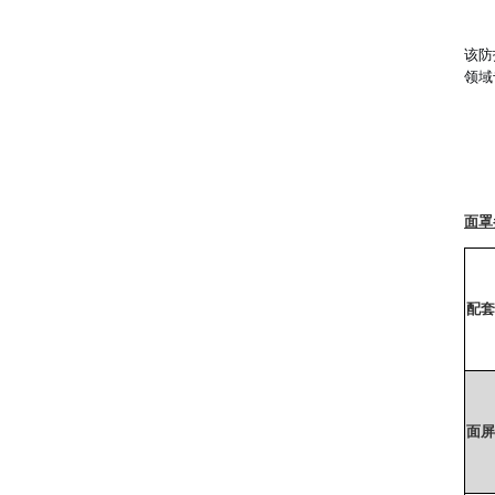
该防
领域
面罩
配套
面屏