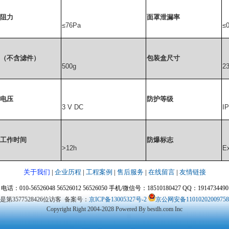
阻力
面罩泄漏率
≤
76Pa
≤
（不含滤件）
包装盒尺寸
500g
2
电压
防护等级
3 V DC
I
工作时间
防爆标志
>12h
Ex
关于我们
|
企业历程
|
工程案例
|
售后服务
|
在线留言
|
友情链接
电话：010-56526048 56526012 56526050 手机/微信号：18510180427 QQ：1914734490
是第3577528426位访客
备案号：
京ICP备13005327号-2
京公网安备1101020200975
Copyright Right 2004-2028 Powered By bestlh.com Inc