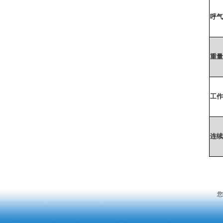
呼气
重量
工作
连续
您