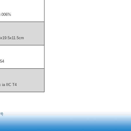
0.006%
3x19.5x11.5cm
P54
 ia IIC T4
8号