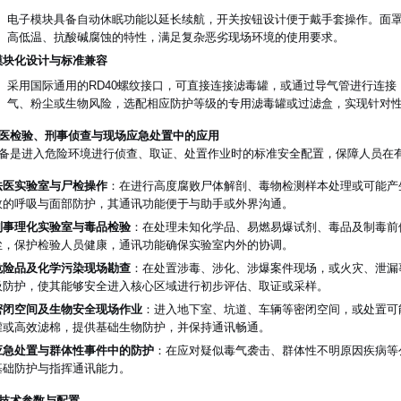
电子模块具备自动休眠功能以延长续航，开关按钮设计便于戴手套操作。面
高低温、抗酸碱腐蚀的特性，满足复杂恶劣现场环境的使用要求。
模块化设计与标准兼容
采用国际通用的RD40螺纹接口，可直接连接滤毒罐，或通过导气管进行连
气、粉尘或生物风险，选配相应防护等级的专用滤毒罐或过滤盒，实现针对
医检验、刑事侦查与现场应急处置中的应用
备是进入危险环境进行侦查、取证、处置作业时的标准安全配置，保障人员在
法医实验室与尸检操作
：在进行高度腐败尸体解剖、毒物检测样本处理或可能产
效的呼吸与面部防护，其通讯功能便于与助手或外界沟通。
刑事理化实验室与毒品检验
：在处理未知化学品、易燃易爆试剂、毒品及制毒前
尘，保护检验人员健康，通讯功能确保实验室内外的协调。
危险品及化学污染现场勘查
：在处置涉毒、涉化、涉爆案件现场，或火灾、泄漏
吸防护，使其能够安全进入核心区域进行初步评估、取证或采样。
密闭空间及生物安全现场作业
：进入地下室、坑道、车辆等密闭空间，或处置可
罐或高效滤棉，提供基础生物防护，并保持通讯畅通。
应急处置与群体性事件中的防护
：在应对疑似毒气袭击、群体性不明原因疾病等
基础防护与指挥通讯能力。
技术参数与配置