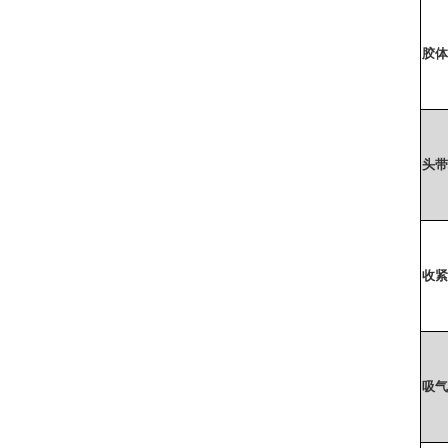
胶体
头带
收紧
吸气