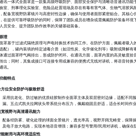
通讯一体式全面罩是一款集高级呼吸防护、面部安全保护与清晰语音通讯功能
验室、刑事理化实验室、危险品处置现场及存在有毒有害气体、生物气溶胶风
，配备宽视野防雾镜片与高密封性边缘，确保与使用者面部紧密贴合。其核心
，在提供可靠呼吸防护的同时，保障了团队成员在嘈杂或需佩戴防护装备环境
人员安全、提升团队协作效率的关键基础装备。
原理
面罩基于过滤式隔绝原理与声电转换技术协同工作。在防护方面，佩戴者吸入
选配），罐内装填的特定滤毒介质（如活性炭、化学催化剂等）吸附或降解有
体通过面罩呼气阀排出，形成防护闭环。在通讯方面，面罩内置的高灵敏度拾
传出；同时，其集成接口可连接专用或兼容的便携式无线对讲机，将语音转换
通讯。
功能特点
全方位安全防护与极致舒适
采用抗老化、防过敏的优质硅胶制作全面罩主体及双层密封边缘，适配不同
漏。五点式凯夫拉网状头带系统分布压力，佩戴稳固且舒适，适合长时间作
超宽视野与高清通讯能力
配备经防雾、硬化处理的球面全景镜片，透光率高，视野开阔无畸变，保障
及电子放大电路，实现本地语音增强；兼容多型号警用/民用对讲机，确保在
智能耐用与高环境适应性