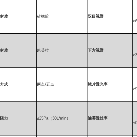
材质
硅橡胶
双目视野
≥
材质
凯芙拉
下方视野
≥
方式
两点
/
五点
镜片透光率
≥
阻力
≤
25Pa
（
30L/min
）
油雾透过率
≤