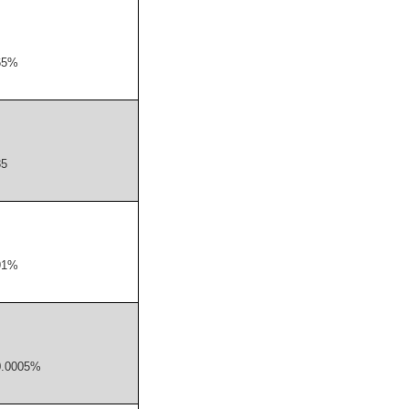
65%
35
91%
0.0005%