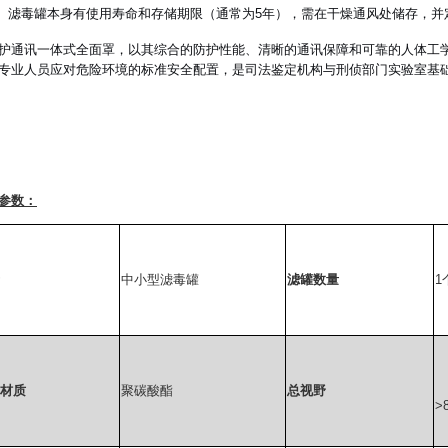
滤毒罐本身有使用寿命和存储期限（通常为5年），需在干燥通风处储存，并
护通讯一体式全面罩，以其综合的防护性能、清晰的通讯保障和可靠的人体工
专业人员应对危险环境的标准安全配置，是司法鉴定机构与刑侦部门实验室基
参数：
中小型滤毒罐
滤罐数量
1
材质
聚碳酸酯
总视野
>