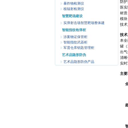
防护
暴炸物检测仪
医实
核辐射检测仪
材质
智慧靶场建设
模块
实弹射击场智慧靶场整体建
技术
智能指纹枪弹柜
技术
涉案物证保管柜
本全
智能指纹武器柜
罐（
军需仓库钥匙管理柜
出气
艺术品隐形防伪
清晰
艺术品隐形防伪产品
实时
主要