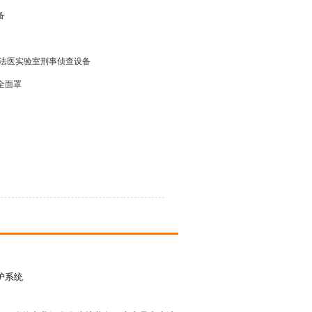
备
 法医实验室刑事侦查设备
全面罩
护系统