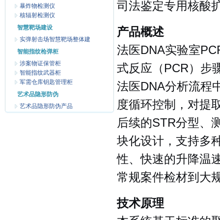
司法鉴定专用核酸
暴炸物检测仪
核辐射检测仪
智慧靶场建设
产品概述
实弹射击场智慧靶场整体建
法医DNA实验室P
智能指纹枪弹柜
涉案物证保管柜
式反应（PCR）步
智能指纹武器柜
军需仓库钥匙管理柜
法医DNA分析流程
艺术品隐形防伪
度循环控制，对提取
艺术品隐形防伪产品
后续的STR分型、
块化设计，支持多
性、快速的升降温
常规案件检材到大
技术原理