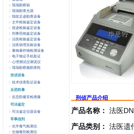
现场勘察箱
现场勘查光源
指纹足迹勘查设备
文件检验鉴定设备
痕迹检验鉴定设备
刑事照相鉴定设备
法医检验鉴定设备
法医病理实验设备
毒物暴炸物检测设备
电子物证手机取证
心理测试仪测谎仪
现场勘察服勘查鞋
技侦设备
技术侦查取证设备
反恐防暴
反恐防爆安检搜爆
刑侦产品介绍
司法鉴定
产品名称：
法医DN
司法鉴定仪器设备
军事战剂
产品类别：
法医遗传
化学毒气检测仪
生物毒剂检测仪