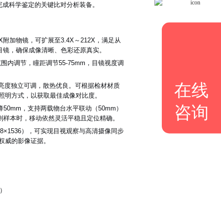
完成科学鉴定的关键比对分析装备。
2X附加物镜，可扩展至3.4X～212X，满足从
0X目镜，确保成像清晰、色彩还原真实。
围内调节，瞳距调节55-75mm，目镜视度调
在线
源亮度独立可调，散热优良。可根据检材材质
照明方式，以获取最佳成像对比度。
咨询
50mm，支持两载物台水平联动（50mm）
则样本时，移动依然灵活平稳且定位精确。
8×1536），可实现目视观察与高清摄像同步
权威的影像证据。
镜）