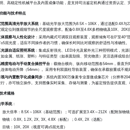
明、高稳定性机械平台及内置成像功能，是支持司法鉴定机构通过资质认定、
功能与技术特点
宽范围高清光学放大系统
：基础光学放大范围为8.5X～106X，通过选配0.4X与
宏观定位到微观细节的全尺度观察需求。配备0.8X至4.8X多档物镜及10X、2
立体观察与人性化设计
：采用内藏式可调双目观察装置，观察倾角可在0°至40°范
节±5屈光度，适应不同操作者的习惯，确保长时间比对观察的舒适性与准确性。
三光源自适应照明系统
：集成反射强光、LED冷光及紫外光三种照明模式，光
（如金属、纸张、塑料）与特征类型（如表面划痕、荧光物质）灵活选择或组合
高精度电动与手动复合操控平台
：载物台横向、纵向移动范围各54mm，垂直升降
及连体电动升降（54mm）。采用专利双圆柱导轨装置，确保在承载较重或不规
目视与内置数字化成像同步
：系统内置300万像素专业显微成像芯片（分辨率204
进行，亦可独立操作。支持图像实时采集、存储与测量，为鉴定报告提供直观、
技术规格
光学系统
：
放大倍率：8.5X～106X（基础范围）；可选扩展至3.4X～212X（配附加物
物镜：0.8X, 1.2X, 2X, 3X, 4.8X（标配）；0.4X, 2X（选配）
目镜：10X, 20X（视度可调±5屈光度）