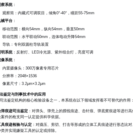
观察系统
：
观察筒：内藏式可调双目，倾角0°-40°，瞳距55-75mm
机械平台
：
移动范围：横向54mm，纵向54mm，垂直50mm
联动范围：水平联动50mm，连体电动升降54mm
导轨：专利双圆柱导轨装置
照明系统
：反射灯、LED冷光源、紫外组合灯，亮度可调
成像系统
：
内置摄像头：300万像素专用芯片
分辨率：2048×1536
像素尺寸：3.2μm×3.2μm
法鉴定与刑事技术中的应用
司法鉴定机构的核心检验设备之一，本系统在以下领域发挥着不可替代的作用
枪弹痕迹司法鉴定
：对弹头、弹壳上的膛线痕迹、击针痕、弹底窝痕迹等进行高
枪案件的枪支同一认定提供科学依据。
工具痕迹检验与认定
：对撬压、剪切、打击等形成的立体工具痕迹进行形态比对
种类并实现嫌疑工具的认定或排除。