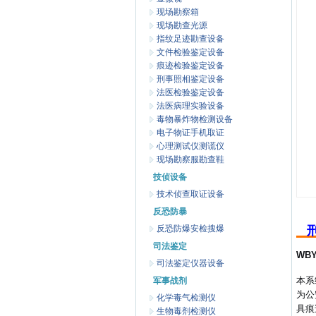
现场勘察箱
现场勘查光源
指纹足迹勘查设备
文件检验鉴定设备
痕迹检验鉴定设备
刑事照相鉴定设备
法医检验鉴定设备
法医病理实验设备
毒物暴炸物检测设备
电子物证手机取证
心理测试仪测谎仪
现场勘察服勘查鞋
技侦设备
技术侦查取证设备
反恐防暴
反恐防爆安检搜爆
司法鉴定
WB
司法鉴定仪器设备
本系
军事战剂
为公
化学毒气检测仪
具痕
生物毒剂检测仪