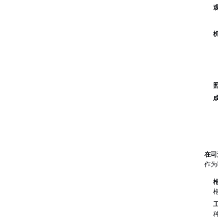
在司
作为