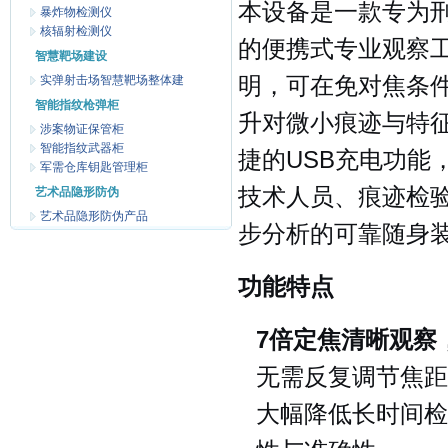
本设备是一款专为
暴炸物检测仪
核辐射检测仪
的便携式专业观察工
智慧靶场建设
实弹射击场智慧靶场整体建
明，可在免对焦条
智能指纹枪弹柜
升对微小痕迹与特
涉案物证保管柜
智能指纹武器柜
捷的USB充电功能
军需仓库钥匙管理柜
技术人员、痕迹检
艺术品隐形防伪
艺术品隐形防伪产品
步分析的可靠随身
功能特点
7倍定焦清晰观察
无需反复调节焦距
大幅降低长时间检