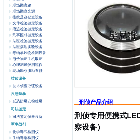
现场勘察箱
现场勘查光源
指纹足迹勘查设备
文件检验鉴定设备
痕迹检验鉴定设备
刑事照相鉴定设备
法医检验鉴定设备
法医病理实验设备
毒物暴炸物检测设备
电子物证手机取证
心理测试仪测谎仪
现场勘察服勘查鞋
技侦设备
技术侦查取证设备
反恐防暴
反恐防爆安检搜爆
刑侦产品介绍
司法鉴定
刑侦专用便携式LE
司法鉴定仪器设备
军事战剂
察设备）
化学毒气检测仪
生物毒剂检测仪