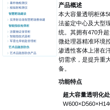
暴炸物检测仪
产品概述
核辐射检测仪
本大容量透明柜体5
智慧靶场建设
实弹射击场智慧靶场整体建
法鉴定中心及大型
智能指纹枪弹柜
统。其拥有470升
涉案物证保管柜
智能指纹武器柜
微处理器精准环境
军需仓库钥匙管理柜
艺术品隐形防伪
渗透性客体上潜在汗
艺术品隐形防伪产品
切需求，是提升重
备。
功能特点
超大容量透明化处
W600×D560