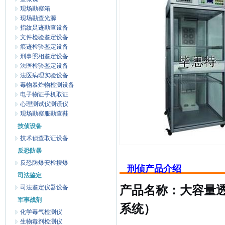
现场勘察箱
现场勘查光源
指纹足迹勘查设备
文件检验鉴定设备
痕迹检验鉴定设备
刑事照相鉴定设备
法医检验鉴定设备
法医病理实验设备
毒物暴炸物检测设备
电子物证手机取证
心理测试仪测谎仪
现场勘察服勘查鞋
技侦设备
技术侦查取证设备
反恐防暴
反恐防爆安检搜爆
刑侦产品介绍
司法鉴定
司法鉴定仪器设备
产品名称：大容量透
军事战剂
系统）
化学毒气检测仪
生物毒剂检测仪