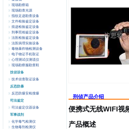
现场勘察箱
现场勘查光源
指纹足迹勘查设备
文件检验鉴定设备
痕迹检验鉴定设备
刑事照相鉴定设备
法医检验鉴定设备
法医病理实验设备
毒物暴炸物检测设备
电子物证手机取证
心理测试仪测谎仪
现场勘察服勘查鞋
技侦设备
技术侦查取证设备
反恐防暴
反恐防爆安检搜爆
刑侦产品介绍
司法鉴定
司法鉴定仪器设备
便携式无线WIFI
军事战剂
化学毒气检测仪
产品概述
生物毒剂检测仪