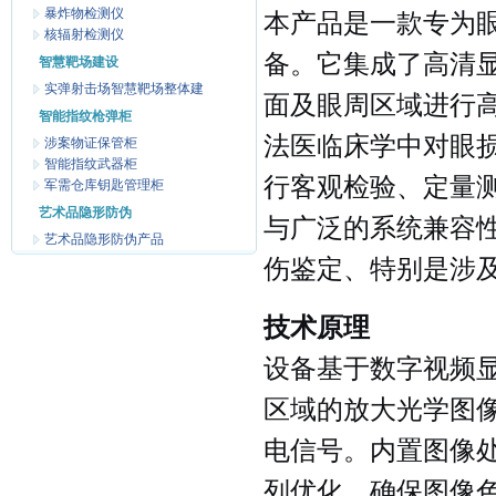
暴炸物检测仪
本产品是一款专为
核辐射检测仪
备。它集成了高清
智慧靶场建设
实弹射击场智慧靶场整体建
面及眼周区域进行
智能指纹枪弹柜
法医临床学中对眼
涉案物证保管柜
智能指纹武器柜
行客观检验、定量
军需仓库钥匙管理柜
艺术品隐形防伪
与广泛的系统兼容
艺术品隐形防伪产品
伤鉴定、特别是涉
技术原理
设备基于数字视频
区域的放大光学图像
电信号。内置图像
列优化，确保图像