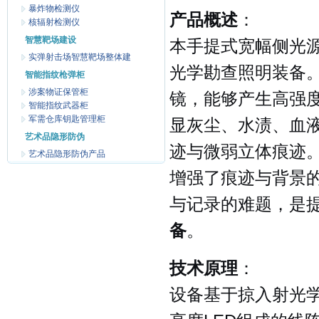
暴炸物检测仪
产品概述
：
核辐射检测仪
智慧靶场建设
本手提式宽幅侧光
实弹射击场智慧靶场整体建
光学勘查照明装备。
智能指纹枪弹柜
涉案物证保管柜
镜，能够产生高强
智能指纹武器柜
军需仓库钥匙管理柜
显灰尘、水渍、血
艺术品隐形防伪
迹与微弱立体痕迹
艺术品隐形防伪产品
增强了痕迹与背景
与记录的难题，是
备
。
技术原理
：
设备基于掠入射光学