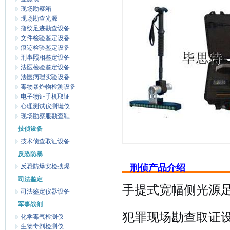
现场勘察箱
现场勘查光源
指纹足迹勘查设备
文件检验鉴定设备
痕迹检验鉴定设备
刑事照相鉴定设备
法医检验鉴定设备
法医病理实验设备
毒物暴炸物检测设备
电子物证手机取证
心理测试仪测谎仪
现场勘察服勘查鞋
技侦设备
技术侦查取证设备
反恐防暴
反恐防爆安检搜爆
刑侦产品介绍
司法鉴定
手提式宽幅侧光源
司法鉴定仪器设备
军事战剂
犯罪现场勘查取证
化学毒气检测仪
生物毒剂检测仪