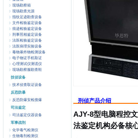
现场勘察箱
现场勘查光源
指纹足迹勘查设备
文件检验鉴定设备
痕迹检验鉴定设备
刑事照相鉴定设备
法医检验鉴定设备
法医病理实验设备
毒物暴炸物检测设备
电子物证手机取证
心理测试仪测谎仪
现场勘察服勘查鞋
技侦设备
技术侦查取证设备
反恐防暴
反恐防爆安检搜爆
刑侦产品介绍
司法鉴定
AJY-8型电脑程控
司法鉴定仪器设备
军事战剂
法鉴定机构必备核
化学毒气检测仪
生物毒剂检测仪