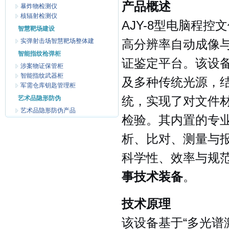
产品概述
暴炸物检测仪
核辐射检测仪
AJY-8型电脑程
智慧靶场建设
实弹射击场智慧靶场整体建
高分辨率自动成像
智能指纹枪弹柜
证鉴定平台。该设备
涉案物证保管柜
智能指纹武器柜
及多种传统光源，
军需仓库钥匙管理柜
艺术品隐形防伪
统，实现了对文件
艺术品隐形防伪产品
检验。其内置的专
析、比对、测量与
科学性、效率与规
事技术装备
。
技术原理
该设备基于“多光谱