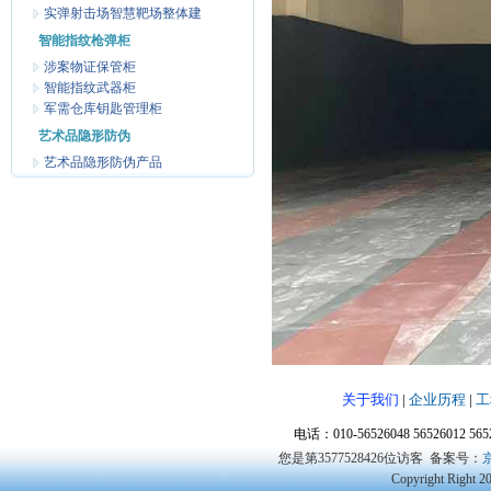
实弹射击场智慧靶场整体建
智能指纹枪弹柜
涉案物证保管柜
智能指纹武器柜
军需仓库钥匙管理柜
艺术品隐形防伪
艺术品隐形防伪产品
关于我们
|
企业历程
|
工
电话：010-56526048 56526012 5
您是第3577528426位访客
备案号：
京
Copyright Right 2