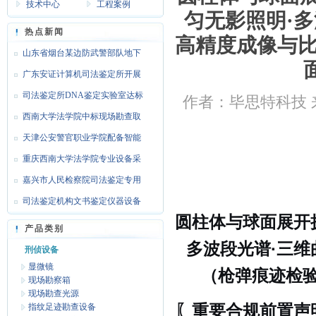
技术中心
工程案例
匀无影照明·
热点新闻
高精度成像与比
山东省烟台某边防武警部队地下
靶场
广东安证计算机司法鉴定所开展
文检
司法鉴定所DNA鉴定实验室达标
作者：毕思特科技 来
设备
西南大学法学院中标现场勘查取
证设
天津公安警官职业学院配备智能
枪支
重庆西南大学法学院专业设备采
购
嘉兴市人民检察院司法鉴定专用
设备
司法鉴定机构文书鉴定仪器设备
圆柱体与球面展开
达标
产品类别
多波段光谱·三
刑侦设备
显微镜
（枪弹痕迹检验
现场勘察箱
现场勘查光源
指纹足迹勘查设备
〖重要合规前置声