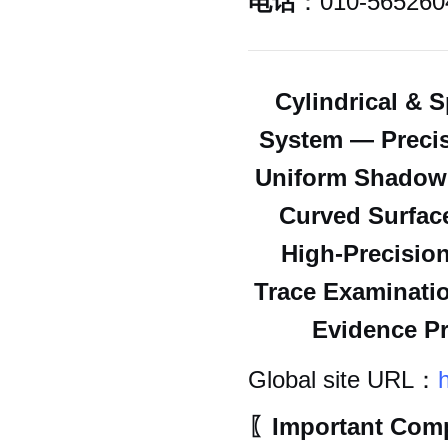
电话
：010-565260
Cylindrical & 
System — Precis
Uniform Shadowle
Curved Surface
High-Precisio
Trace Examinatio
Evidence Pr
Global site URL：
〖Important Comp