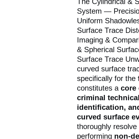
The Cylindrical &
System — Precision
Uniform Shadowles
Surface Trace Dist
Imaging & Comparis
& Spherical Surfa
Surface Trace Unwr
curved surface tr
specifically for the
constitutes a
core 
criminal technica
identification, a
curved surface e
thoroughly resolve 
performing
non-de