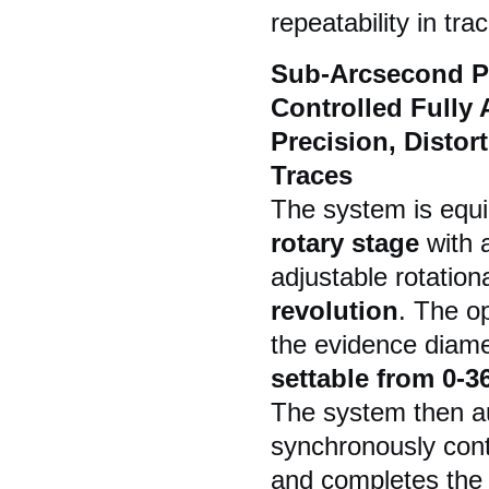
repeatability in tra
Sub-Arcsecond Pr
Controlled Fully
Precision, Distor
Traces
The system is equi
rotary stage
with a
adjustable rotatio
revolution
. The o
the evidence diame
settable from 0-3
The system then aut
synchronously cont
and completes the 