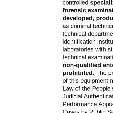
controlled
special
forensic examinat
developed, produ
as criminal technic
technical departmen
identification insti
laboratories with st
technical examinat
non-qualified ent
prohibited.
The pr
of this equipment 
Law of the People'
Judicial Authentica
Performance Apprai
Cases by Public Se