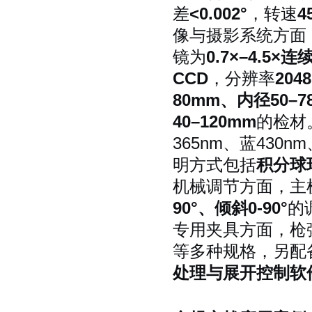
差
<0.002°
，转速
4
像与摄影系统方面
镜为
0.7×–4.5×
CCD
，分辨率
2048
80mm、内径50–7
40–120mm
的检材
365nm、蓝430
明方式包括
积分球
机械调节方面，主
90°、倾斜0-90°
的
专用夹具方面，枪
等多种规格，另配
处理与展开控制软