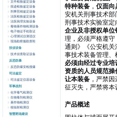
文件检验鉴定设备
特种装备
，
仅面向
痕迹检验鉴定设备
刑事照相鉴定设备
安机关刑事技术部
法医检验鉴定设备
刑事技术实验室定
法医病理实验设备
毒物暴炸物检测设备
企业及非授权单位
电子物证手机取证
心理测试仪测谎仪
理，必须严格遵守
现场勘察服勘查鞋
通则》《公安机关
技侦设备
事技术装备管理、
技术侦查取证设备
反恐防暴
必须由经过专业培
反恐防爆安检搜爆
资质的人员规范操
司法鉴定
让本装备
，严禁因
司法鉴定仪器设备
征灭失，严禁将本
军事战剂
化学毒气检测仪
生物毒剂检测仪
暴炸物检测仪
产品概述
核辐射检测仪
智慧靶场建设