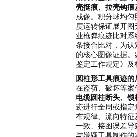
壳挺痕、拉壳钩痕
成像。积分球均匀
度运转保证展开图
业枪弹痕迹比对系
条接合比对，为认
的核心图像证据。
鉴定工作规定》及
圆柱形工具痕迹的
在盗窃、破坏等案
电缆圆柱断头、锁
迹进行全周或指定
布规律、流向特征
一致、接图误差导
与嫌疑工具制作的