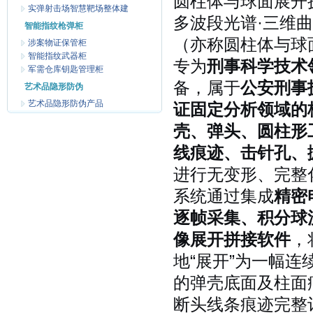
圆柱体与球面展开
实弹射击场智慧靶场整体建
多波段光谱·三维
智能指纹枪弹柜
（亦称圆柱体与球
涉案物证保管柜
智能指纹武器柜
专为
刑事科学技术
军需仓库钥匙管理柜
备，属于
公安刑事
艺术品隐形防伪
艺术品隐形防伪产品
证固定分析领域的
壳、弹头、圆柱形
线痕迹、击针孔、
进行无变形、完整
系统通过集成
精密
逐帧采集、积分球
像展开拼接软件
，
地“展开”为一幅
的弹壳底面及柱面
断头线条痕迹完整