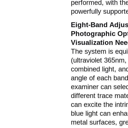
performed, with the 
powerfully supporte
Eight-Band Adjust
Photographic Opti
Visualization Nee
The system is equ
(ultraviolet 365nm
combined light, and
angle of each band
examiner can selec
different trace mat
can excite the intri
blue light can enha
metal surfaces, gree