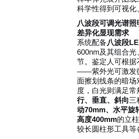
科学性得到可视化
八波段可调光谱照
差异化显现需求
系统配备
八波段L
600nm及其组
节。鉴定人可根据
——紫外光可激发
面擦划线条的暗场
度，白光则满足常
行、垂直、斜向
三
动70mm、水平旋转0
高度400mm
的立
较长圆柱形工具等