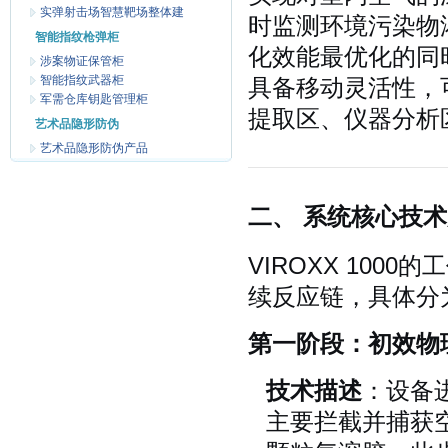
实弹射击场智慧靶场整体建
时监测环境污染物
智能指纹枪弹柜
化效能最优化的同
涉案物证保管柜
智能指纹武器柜
具备移动灵活性，
军需仓库钥匙管理柜
提取区、仪器分析
艺术品隐形防伪
艺术品隐形防伪产品
二、 系统核心技
VIROXX 10
续反应链，具体分
第一阶段：初效物
技术描述
：设备
主要拦截并捕获