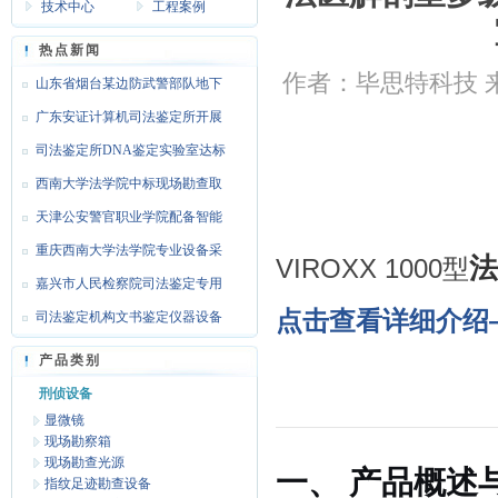
技术中心
工程案例
热点新闻
作者：毕思特科技 来源
山东省烟台某边防武警部队地下
靶场
广东安证计算机司法鉴定所开展
文检
司法鉴定所DNA鉴定实验室达标
设备
西南大学法学院中标现场勘查取
证设
天津公安警官职业学院配备智能
枪支
重庆西南大学法学院专业设备采
法
VIROXX 1000型
购
嘉兴市人民检察院司法鉴定专用
点击查看详细介绍
设备
司法鉴定机构文书鉴定仪器设备
达标
产品类别
刑侦设备
显微镜
现场勘察箱
现场勘查光源
一、 产品概述
指纹足迹勘查设备