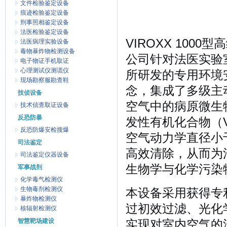
文件检验鉴定设备
痕迹检验鉴定设备
刑事照相鉴定设备
法医检验鉴定设备
VIROXX 10
法医病理实验设备
毒物暴炸物检测设备
公司针对法医实验
电子物证手机取证
心理测试仪测谎仪
所研发的专用环境
现场勘察服勘查鞋
念，集成了多级主
技侦设备
空气中的病原微生
技术侦查取证设备
反恐防暴
发性有机化合物（
反恐防爆安检搜爆
空气动力学直径小
司法鉴定
高效清除，从而为
司法鉴定仪器设备
生物学与化学污染
军事战剂
化学毒气检测仪
生物毒剂检测仪
本设备采用获得专利
暴炸物检测仪
过初效过滤、光化
核辐射检测仪
智慧靶场建设
实现对室内空气的