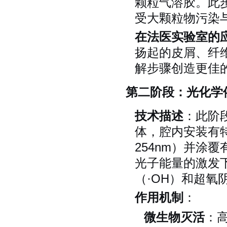
颗粒气溶胶。此
受大颗粒物污染
在法医实验室的
扬起的皮屑、纤
解步骤创造更佳
第二阶段：光化学
技术描述
：此阶
体，腔内安装有
254nm）并涂
光子能量的激发
（·OH）和超氧
作用机制
：
微生物灭活
：