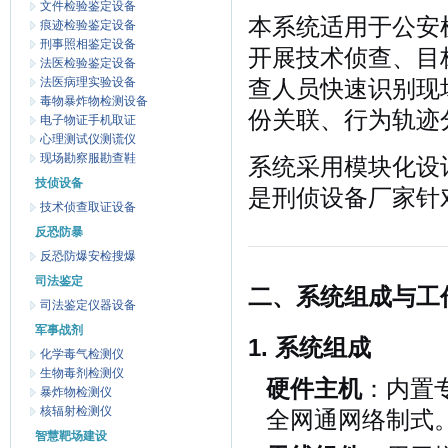
文件检验鉴定设备
本系统适用于公安
痕迹检验鉴定设备
刑事照相鉴定设备
开展技术侦查、目
法医检验鉴定设备
法医病理实验设备
查人员快速识别现
毒物暴炸物检测设备
份关联、行为轨迹
电子物证手机取证
心理测试仪测谎仪
现场勘察服勘查鞋
系统采用模块化设
技侦设备
是刑侦设备厂家针
技术侦查取证设备
反恐防暴
反恐防爆安检搜爆
司法鉴定
二、系统组成与工
司法鉴定仪器设备
军事战剂
1. 系统组成
化学毒气检测仪
生物毒剂检测仪
硬件主机
：内置
暴炸物检测仪
核辐射检测仪
全网通网络制式
智慧靶场建设