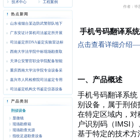
技术中心
工程案例
作者：毕思特
热点新闻
山东省烟台某边防武警部队地下
手机号码翻译系统 G
靶场
广东安证计算机司法鉴定所开展
文检
司法鉴定所DNA鉴定实验室达标
点击查看详细介绍—
设备
西南大学法学院中标现场勘查取
证设
天津公安警官职业学院配备智能
枪支
重庆西南大学法学院专业设备采
一、产品概述
购
嘉兴市人民检察院司法鉴定专用
设备
司法鉴定机构文书鉴定仪器设备
手机号码翻译系统 
达标
产品类别
别设备，属于刑侦
刑侦设备
在特定区域内，对
显微镜
户识别码（IMSI
现场勘察箱
现场勘查光源
基于特定的技术方
指纹足迹勘查设备